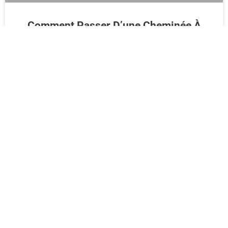
Comment Passer D’une Cheminée À
Foyer Ouvert À Une Cheminée À Foyer
Fermé ?
LIRE LA SUITE >>