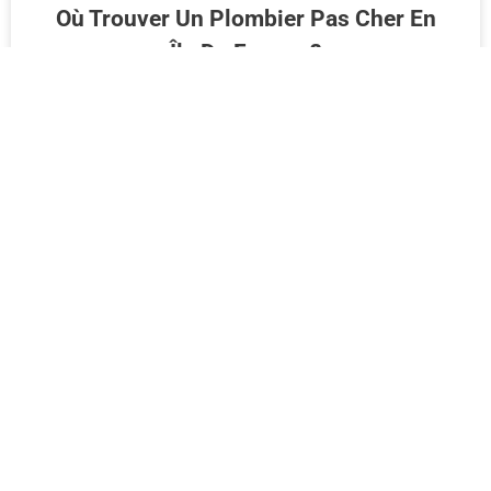
Où Trouver Un Plombier Pas Cher En
Île De France ?
LIRE LA SUITE >>